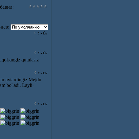
бавил
:
иев:
0
0
aqolsangiz qutulasiz
0
qlar aytardingiz Mejdu
m bo'ladi. Layli-
0