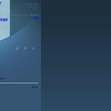
r
Muborak Juma
07.08.2026
08:22
r
Приветствую Вас
Мехмон
RSS
loqa
A=-
10:33