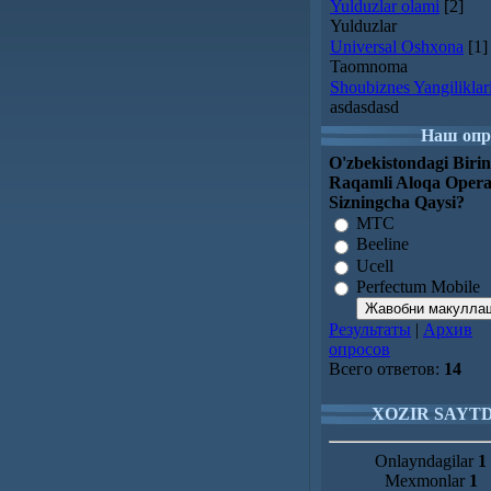
Yulduzlar olami
[2]
Yulduzlar
Universal Oshxona
[1]
Taomnoma
Shoubiznes Yangiliklar
asdasdasd
Наш опр
O'zbekistondagi Birin
Raqamli Aloqa Opera
Sizningcha Qaysi?
МТC
Beeline
Ucell
Perfectum Mobile
Результаты
|
Архив
опросов
Всего ответов:
14
XOZIR SAYT
Onlayndagilar
1
Mexmonlar
1