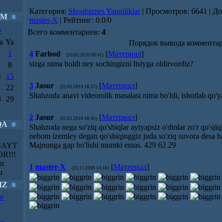
Категория
:
Shoubiznes Yangiliklar
|
Просмотров
: 6641 |
До
IM
master-X
|
Рейтинг
:
0.0
/
0
»
Всего комментариев
:
4
a
Ya
Порядок вывода комментар
1
4
Farhod
[
Материал
]
(10.05.2010 08:41)
sizga nima boldi ney sochingizni lisiyga oldirvordiz?
8
4
15
3
Jasur
[
Материал
]
1
22
(25.01.2010 18:57)
Shahzoda anavi videorolik masalasi nima bo'ldi, isbotlab qo'y
8
29
2
Jasur
[
Материал
]
(25.01.2010 18:45)
QA
Shahzoda nega so'ziq qo'shiqlar aytyapsiz o'dinlar zo'r qo'sji
nebom izemley degan qo'shiqinggiz juda so'ziq suvora desa ha
Majnunga gap bo'lishi mumki emas. 429 62 29
SAYT
R!!!
ru
1
master-X
[
Материал
]
(15.11.2009 14:18)
u
IZ
ог