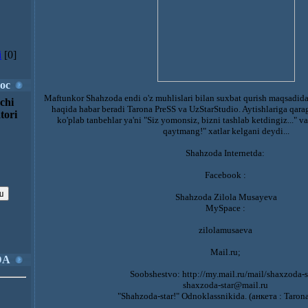
i
[0]
ос
Maftunkor Shahzoda endi o'z muhlislari bilan suxbat qurish maqsad
chi
haqida habar beradi Tarona PreSS va UzStarStudio. Aytishlariga qara
tori
ko'plab tanbehlar ya'ni "Siz yomonsiz, bizni tashlab ketdingiz..." 
qaytmang!" xatlar kelgani deydi...
Shahzoda Internetda:
Facebook :
Shahzoda Zilola Musayeva
MySpace :
zilolamusaeva
Mail.ru;
DA
Soobshestvo: http://my.mail.ru/mail/shaxzoda-s
shaxzoda-star@mail.ru
"Shahzoda-star!" Odnoklassnikida. (анкета : Taron