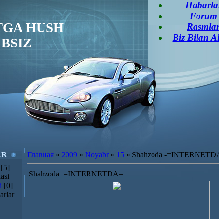
Habarla
Forum
TGA HUSH
Rasmla
Biz Bilan A
BSIZ
AR
Главная
»
2009
»
Noyabr
»
15
» Shahzoda -=INTERNETD
[5]
Shahzoda -=INTERNETDA=-
asi
i
[0]
arlar