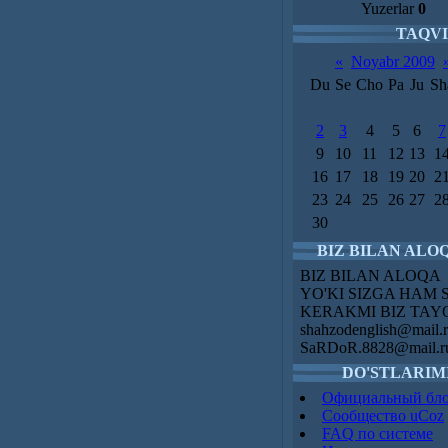
Yuzerlar
0
TAQV
«
Noyabr 2009
Du
Se
Cho
Pa
Ju
Sh
2
3
4
5
6
7
9
10
11
12
13
1
16
17
18
19
20
2
23
24
25
26
27
2
30
BIZ BILAN ALO
BIZ BILAN ALOQA
YO'KI SIZGA HAM 
KERAKMI BIZ TAYO
shahzodenglish@mail.
SaRDoR.8828@mail.r
DO'STLARIM
Официальный бл
Сообщество uCoz
FAQ по системе