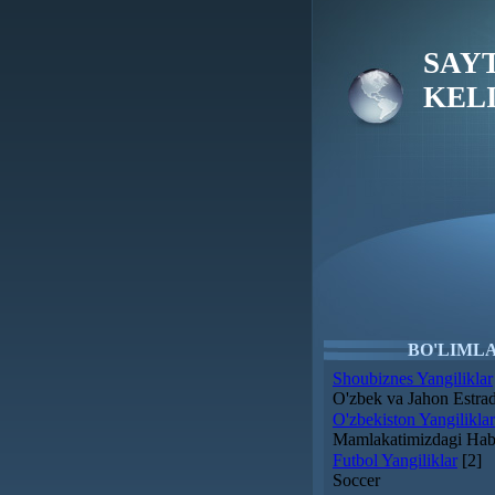
SAY
KELI
BO'LIML
Shoubiznes Yangiliklar
O'zbek va Jahon Estrad
O'zbekiston Yangiliklar
Mamlakatimizdagi Hab
Futbol Yangiliklar
[2]
Soccer