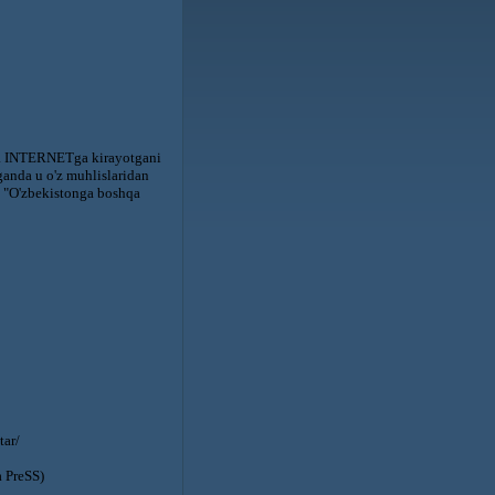
ida INTERNETga kirayotgani
ganda u o'z muhlislaridan
va "O'zbekistonga boshqa
tar/
a PreSS)